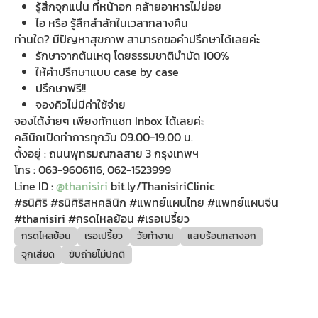
รู้สึกจุกแน่น ที่หน้าอก คล้ายอาหารไม่ย่อย
ไอ หรือ รู้สึกสำลักในเวลากลางคืน
ท่านใด? มีปัญหาสุขภาพ สามารถขอคำปรึกษาได้เลยค่ะ
รักษาจากต้นเหตุ โดยธรรมชาติบำบัด 100%
ให้คำปรึกษาแบบ case by case
ปรึกษาฟรี!!
จองคิวไม่มีค่าใช้จ่าย
จองได้ง่ายๆ เพียงทักแชท Inbox ได้เลยค่ะ
คลินิกเปิดทำการทุกวัน 09.00-19.00 น.
ตั้งอยู่ : ถนนพุทธมณฑลสาย 3 กรุงเทพฯ
โทร : 063-9606116, 062-1523999
Line ID :
@thanisiri
bit.ly/ThanisiriClinic
#ธนิศิริ #ธนิศิริสหคลินิก #แพทย์แผนไทย #แพทย์แผนจีน
#thanisiri #กรดไหลย้อน #เรอเปรี้ยว
กรดไหลย้อน
เรอเปรี้ยว
วัยทำงาน
แสบร้อนกลางอก
จุกเสียด
ขับถ่ายไม่ปกติ