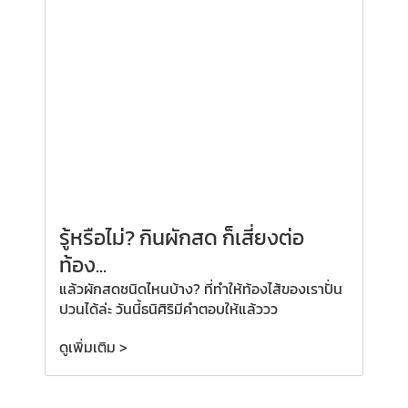
รู้หรือไม่? กินผักสด ก็เสี่ยงต่อ
ท้อง...
แล้วผักสดชนิดไหนบ้าง? ที่ทำให้ท้องไส้ของเราปั่น
ปวนได้ล่ะ วันนี้ธนิศิริมีคำตอบให้แล้ววว
ดูเพิ่มเติม >