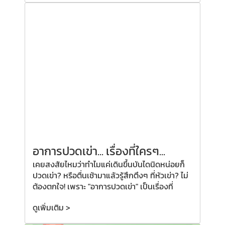
อาการปวดเข่า... เรื่องที่ใครๆ...
เคยสงสัยไหมว่าทำไมแค่เดินขึ้นบันไดนิดหน่อยก็
ปวดเข่า? หรือตื่นเช้ามาแล้วรู้สึกตึงๆ ที่หัวเข่า? ไม่
ต้องตกใจ! เพราะ "อาการปวดเข่า" เป็นเรื่องที่
ดูเพิ่มเติม >