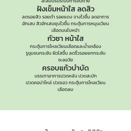
สะสมปรับระบบการขับถ่าย
ฝังเข็มหน้าใส
ลดสิว
ลดรอยสิว รอยดำ รอยแดง จางไวขึ้น ลดอาการ
อักเสบ สิวอักเสบยุบไวขึ้น กระตุ้นการหมุนเวียน
เลือดบนใบหน้า
กัวซา หน้าใส
กระตุ้นการไหลเวียนเลือดและน้ำเหลือง
รูขุมขนกระชับ
ผิวใสขึ้น ลดริ้วรอยยกกระชับ
ชะลอวัย
ครอบแก้วบำบัด
บรรเทาอาการปวดหลัง ปวดสะบัก
ปวดคอบ่าไหล่
ปวดเอว กระตุ้นการไหลเวียน
เลือดลม