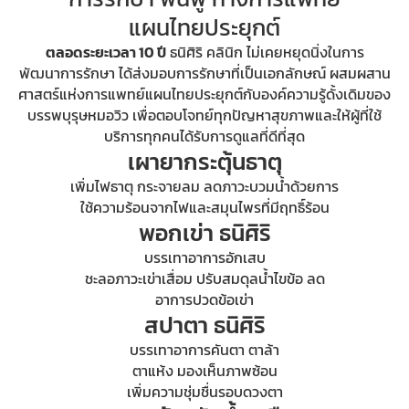
แผนไทยประยุกต์
ตลอดระยะเวลา 10 ปี
ธนิศิริ คลินิก ไม่เคยหยุดนิ่งในการ
พัฒนาการรักษา ได้ส่งมอบการรักษาที่เป็นเอกลักษณ์ ผสมผสาน
ศาสตร์แห่งการแพทย์แผนไทยประยุกต์กับองค์ความรู้ดั้งเดิมของ
บรรพบุรุษหมอวิว เพื่อตอบโจทย์ทุกปัญหาสุขภาพและให้ผู้ที่ใช้
บริการทุกคนได้รับการดูแลที่ดีที่สุด
เผายากระตุ้นธาตุ
เพิ่มไฟธาตุ กระจายลม ลดภาวะบวมน้ำด้วยการ
ใช้ความร้อนจากไฟและสมุนไพรที่มีฤทธิ์ร้อน
พอกเข่า ธนิศิริ
บรรเทาอาการอักเสบ
ชะลอภาวะเข่าเสื่อม ปรับสมดุลน้ำไขข้อ ลด
อาการปวดข้อเข่า
สปาตา ธนิศิริ
บรรเทาอาการคันตา ตาล้า
ตาแห้ง มองเห็นภาพซ้อน
เพิ่มความชุ่มชื่นรอบดวงตา