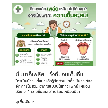
ตื่นมาก็เพลีย...
ทั้งที่
นอนเต็มอิ่ม!...
ใครเป็นบ้าง? ตื่นมาแล้วรู้สึกตัวหนักอึ้ง มึนงง ท้อง
อืด ถ่ายไม่สุด... อาการแบบนี้ในทางแพทย์แผนจีน
เรียกว่า "ความชื้นสะสม" เปรียบเหมือนมีโค
ดูเพิ่มเติม >