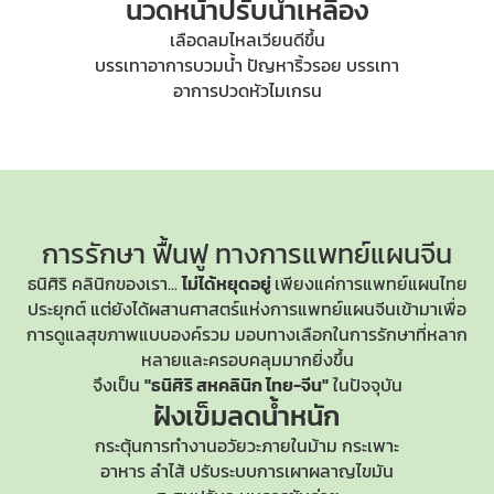
นวดหน้าปรับน้ำเหลือง
เลือดลมไหลเวียนดีขึ้น
บรรเทาอาการบวมน้ำ ปัญหาริ้วรอย บรรเทา
อาการปวดหัวไมเกรน
การรักษา ฟื้นฟู
ทางการแพทย์แผนจีน
ธนิศิริ คลินิกของเรา...
ไม่ได้หยุดอยู่
เพียงแค่การแพทย์แผนไทย
ประยุกต์ แต่ยังได้ผสานศาสตร์แห่ง
การแพทย์แผนจีน
เข้ามาเพื่อ
การดูแลสุขภาพแบบองค์รวม มอบทางเลือกในการรักษาที่หลาก
หลายและครอบคลุมมากยิ่งขึ้น
จึงเป็น
"ธนิศิริ สหคลินิก ไทย-จีน"
ในปัจจุบัน
ฝังเข็มลดน้ำหนัก
กระตุ้นการทำงานอวัยวะภายในม้าม กระเพาะ
อาหาร ลำไส้ ปรับระบบการเผาผลาญไขมัน