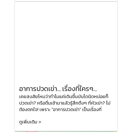
อาการปวดเข่า... เรื่องที่ใครๆ...
เคยสงสัยไหมว่าทำไมแค่เดินขึ้นบันไดนิดหน่อยก็
ปวดเข่า? หรือตื่นเช้ามาแล้วรู้สึกตึงๆ ที่หัวเข่า? ไม่
ต้องตกใจ! เพราะ "อาการปวดเข่า" เป็นเรื่องที่
ดูเพิ่มเติม >