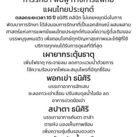
แผนไทยประยุกต์
ตลอดระยะเวลา 10 ปี
ธนิศิริ คลินิก ไม่เคยหยุดนิ่งในการ
พัฒนาการรักษา ได้ส่งมอบการรักษาที่เป็นเอกลักษณ์ ผสมผสาน
ศาสตร์แห่งการแพทย์แผนไทยประยุกต์กับองค์ความรู้ดั้งเดิมของ
บรรพบุรุษหมอวิว เพื่อตอบโจทย์ทุกปัญหาสุขภาพและให้ผู้ที่ใช้
บริการทุกคนได้รับการดูแลที่ดีที่สุด
เผายากระตุ้นธาตุ
เพิ่มไฟธาตุ กระจายลม ลดภาวะบวมน้ำด้วยการ
ใช้ความร้อนจากไฟและสมุนไพรที่มีฤทธิ์ร้อน
พอกเข่า ธนิศิริ
บรรเทาอาการอักเสบ
ชะลอภาวะเข่าเสื่อม ปรับสมดุลน้ำไขข้อ ลด
อาการปวดข้อเข่า
สปาตา ธนิศิริ
บรรเทาอาการคันตา ตาล้า
ตาแห้ง มองเห็นภาพซ้อน
เพิ่มความชุ่มชื่นรอบดวงตา