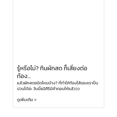
รู้หรือไม่? กินผักสด ก็เสี่ยงต่อ
ท้อง...
แล้วผักสดชนิดไหนบ้าง? ที่ทำให้ท้องไส้ของเราปั่น
ปวนได้ล่ะ วันนี้ธนิศิริมีคำตอบให้แล้ววว
ดูเพิ่มเติม >