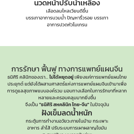
นวดหน้าปรับน้ำเหลือง
เลือดลมไหลเวียนดีขึ้น
บรรเทาอาการบวมน้ำ ปัญหาริ้วรอย บรรเทา
อาการปวดหัวไมเกรน
การรักษา ฟื้นฟู
ทางการแพทย์แผนจีน
ธนิศิริ คลินิกของเรา...
ไม่ได้หยุดอยู่
เพียงแค่การแพทย์แผนไทย
ประยุกต์ แต่ยังได้ผสานศาสตร์แห่ง
การแพทย์แผนจีน
เข้ามาเพื่อ
การดูแลสุขภาพแบบองค์รวม มอบทางเลือกในการรักษาที่หลาก
หลายและครอบคลุมมากยิ่งขึ้น
จึงเป็น
"ธนิศิริ สหคลินิก ไทย-จีน"
ในปัจจุบัน
ฝังเข็มลดน้ำหนัก
กระตุ้นการทำงานอวัยวะภายในม้าม กระเพาะ
อาหาร ลำไส้ ปรับระบบการเผาผลาญไขมัน