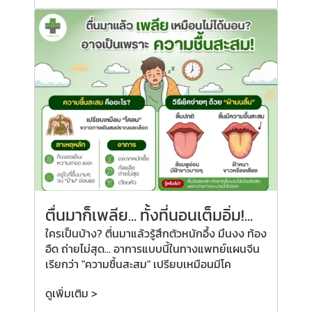
ตื่นมาก็เพลีย...
ทั้งที่
นอนเต็มอิ่ม!...
ใครเป็นบ้าง? ตื่นมาแล้วรู้สึกตัวหนักอึ้ง มึนงง ท้อง
อืด ถ่ายไม่สุด... อาการแบบนี้ในทางแพทย์แผนจีน
เรียกว่า "ความชื้นสะสม" เปรียบเหมือนมีโค
ดูเพิ่มเติม >