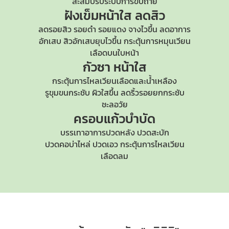
สะสมปรับระบบการขับถ่าย
ฝังเข็มหน้าใส
ลดสิว
ลดรอยสิว รอยดำ รอยแดง จางไวขึ้น ลดอาการ
อักเสบ สิวอักเสบยุบไวขึ้น กระตุ้นการหมุนเวียน
เลือดบนใบหน้า
กัวซา หน้าใส
กระตุ้นการไหลเวียนเลือดและน้ำเหลือง
รูขุมขนกระชับ
ผิวใสขึ้น ลดริ้วรอยยกกระชับ
ชะลอวัย
ครอบแก้วบำบัด
บรรเทาอาการปวดหลัง ปวดสะบัก
ปวดคอบ่าไหล่
ปวดเอว กระตุ้นการไหลเวียน
เลือดลม