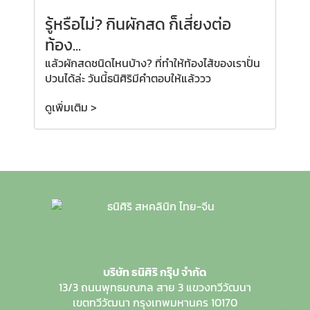
รู้หรือไม่? กินผักสด ก็เสี่ยงต่อ
ท้อง...
แล้วผักสดชนิดไหนบ้าง? ที่ทำให้ท้องไส้ของเราปั่น
ปวนได้ล่ะ วันนี้ธนิศิริมีคำตอบให้แล้ววว
ดูเพิ่มเติม >
บริษัท ธนิศิริ กรุ๊ป จำกัด
13/3 ถนนพุทธมณฑล สาย 3
แขวงทวีวัฒนา
เขตทวีวัฒนา
กรุงเทพมหานคร 10170