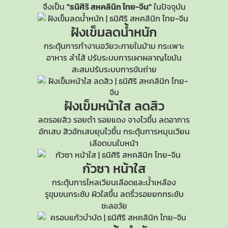
จึงเป็น
"ธนิศิริ สหคลินิก ไทย-จีน"
ในปัจจุบัน
ฝังเข็มลดน้ำหนัก
กระตุ้นการทำงานอวัยวะภายในม้าม กระเพาะ
อาหาร ลำไส้ ปรับระบบการเผาผลาญไขมัน
สะสมปรับระบบการขับถ่าย
ฝังเข็มหน้าใส
ลดสิว
ลดรอยสิว รอยดำ รอยแดง จางไวขึ้น ลดอาการ
อักเสบ สิวอักเสบยุบไวขึ้น กระตุ้นการหมุนเวียน
เลือดบนใบหน้า
กัวซา หน้าใส
กระตุ้นการไหลเวียนเลือดและน้ำเหลือง
รูขุมขนกระชับ
ผิวใสขึ้น ลดริ้วรอยยกกระชับ
ชะลอวัย