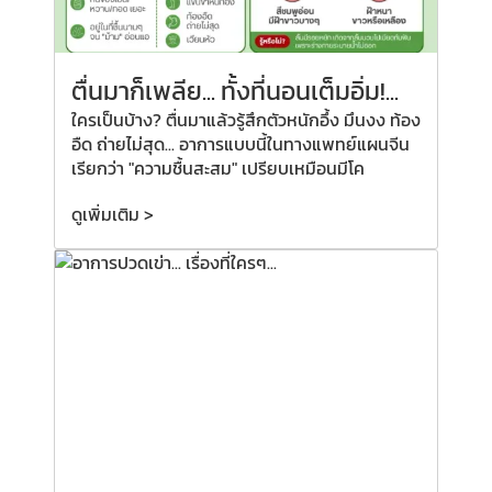
ตื่นมาก็เพลีย...
ทั้งที่
นอนเต็มอิ่ม!...
ใครเป็นบ้าง? ตื่นมาแล้วรู้สึกตัวหนักอึ้ง มึนงง ท้อง
อืด ถ่ายไม่สุด... อาการแบบนี้ในทางแพทย์แผนจีน
เรียกว่า "ความชื้นสะสม" เปรียบเหมือนมีโค
ดูเพิ่มเติม >