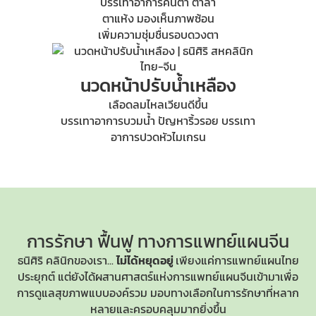
บรรเทาอาการคันตา ตาล้า
ตาแห้ง มองเห็นภาพซ้อน
เพิ่มความชุ่มชื่นรอบดวงตา
นวดหน้าปรับน้ำเหลือง
เลือดลมไหลเวียนดีขึ้น
บรรเทาอาการบวมน้ำ ปัญหาริ้วรอย บรรเทา
อาการปวดหัวไมเกรน
การรักษา ฟื้นฟู
ทางการแพทย์แผนจีน
ธนิศิริ คลินิกของเรา...
ไม่ได้หยุดอยู่
เพียงแค่การแพทย์แผนไทย
ประยุกต์ แต่ยังได้ผสานศาสตร์แห่ง
การแพทย์แผนจีน
เข้ามาเพื่อ
การดูแลสุขภาพแบบองค์รวม มอบทางเลือกในการรักษาที่หลาก
หลายและครอบคลุมมากยิ่งขึ้น