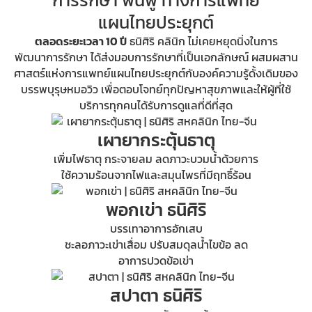
การรักษา ฟื้นฟู ทางการแพทย์
แผนไทยประยุกต์
ตลอดระยะเวลา 10 ปี
ธนิศิริ คลินิก ไม่เคยหยุดนิ่งในการ
พัฒนาการรักษา ได้ส่งมอบการรักษาที่เป็นเอกลักษณ์ ผสมผสาน
ศาสตร์แห่งการแพทย์แผนไทยประยุกต์กับองค์ความรู้ดั้งเดิมของ
บรรพบุรุษหมอวิว เพื่อตอบโจทย์ทุกปัญหาสุขภาพและให้ผู้ที่ใช้
บริการทุกคนได้รับการดูแลที่ดีที่สุด
เผายากระตุ้นธาตุ
เพิ่มไฟธาตุ กระจายลม ลดภาวะบวมน้ำด้วยการ
ใช้ความร้อนจากไฟและสมุนไพรที่มีฤทธิ์ร้อน
พอกเข่า ธนิศิริ
บรรเทาอาการอักเสบ
ชะลอภาวะเข่าเสื่อม ปรับสมดุลน้ำไขข้อ ลด
อาการปวดข้อเข่า
สปาตา ธนิศิริ