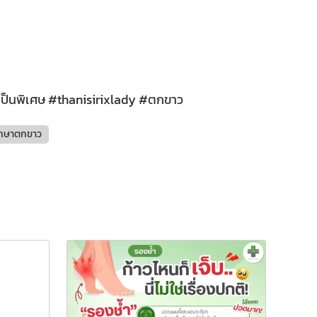
เป็นพิเศษ #thanisirixlady #ตกขาว
ักษาตกขาว