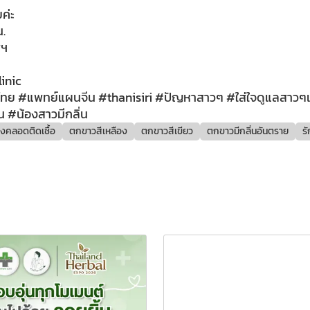
ค่ะ
น.
พฯ
linic
ผนไทย #แพทย์แผนจีน #thanisiri #ปัญหาสาวๆ #ใส่ใจดูแลสาวๆ
่น #น้องสาวมีกลิ่น
องคลอดติดเชื้อ
ตกขาวสีเหลือง
ตกขาวสีเขียว
ตกขาวมีกลิ่นอันตราย
ร