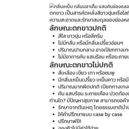
ตกขาว เป็นสารคัดหลั่งสีขาวขุ่นหรือใส
ความสะอาดและรักษาสมดุลของช่องคลอด
ลักษณะตกขาวปกติ
สีใส ขาวขุ่น หรือสีครีม
ไม่มีกลิ่น หรือมีกลิ่นเปรี้ยวอ่อนๆ
ปริมาณปานกลาง อาจเปียกกางเกงช
ไม่มีอาการคัน แสบร้อน หรือระคาย
ลักษณะตกขาวไม่ปกติ
สีเหลือง เขียว เทา หรือชมพู
มีกลิ่นเหม็นเปรี้ยว เหม็นคาว หรือม
ปริมาณมากผิดปกติ เปียกกางเกงชั
คัน แสบร้อน ระคายเคือง ปวดท้องน
ท่านใด? มีปัญหาสุขภาพ สามารถขอคำป
รักษาจากต้นเหตุ โดยธรรมชาติบำ
ให้คำปรึกษาแบบ case by case
ปรึกษาฟรี!!
จองคิวไม่มีค่าใช้จ่าย