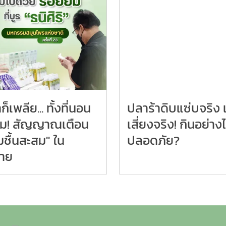
ก็เพลีย... ทั้งที่นอน
ปลาร้าดิบแซ่บจริง 
อิ่ม! สัญญาณเตือน
เสี่ยงจริง! กินอย่างไ
ชื้นสะสม" ใน
ปลอดภัย?
กาย