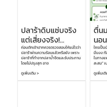
ปลาร้าดิบแซ่บจริง
ตื่น
แต่เสี่ยงจริง!...
นอนเต
ก่อนตักเข้าปากควรตรวจสอบให้แน่ใจว่า
ใครเป็นบ้
ปลาร้าผ่านความร้อนแล้วหรือยัง เพราะ
มึนงง ท้
ปลาร้าที่ทำจากปลาน้ำจืดและรับประทาน
ในทางแพ
โดยไม่ปรุงสุก อาจ
สะสม" เ
ดูเพิ่มเติม >
ดูเพิ่มเต