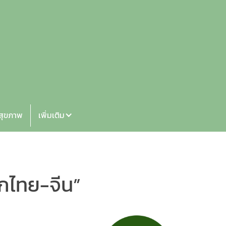
้สุขภาพ
เพิ่มเติม
ิกไทย-จีน”