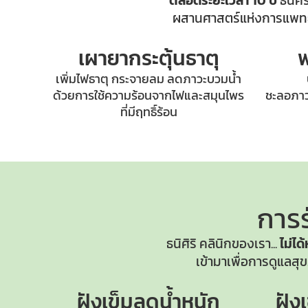
ตลอดระยะเวลา 10 ปี
ธนิศิ
ผสานศาสตร์แห่งการแพทย์
เผายากระตุ้นธาตุ
พ
เพิ่มไฟธาตุ กระจายลม ลดภาวะบวมน้ำ
ด้วยการใช้ความร้อนจากไฟและสมุนไพร
ชะลอภาวะ
ที่มีฤทธิ์ร้อน
การร
ธนิศิริ คลินิกของเรา...
ไม่ได
เข้ามาเพื่อการดูแล
ฝังเข็มลดน้ำหนัก
ฝัง