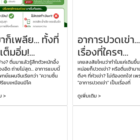
มาก็เพลีย...
ทั้งที่
อาการปวดเข่า...
็มอิ่ม!...
เรื่องที่ใครๆ...
าง? ตื่นมาแล้วรู้สึกตัวหนักอึ้ง
เคยสงสัยไหมว่าทำไมแค่เดินขึ้น
องอืด ถ่ายไม่สุด... อาการแบบนี้
หน่อยก็ปวดเข่า? หรือตื่นเช้ามาแล
ทย์แผนจีนเรียกว่า "ความชื้น
ตึงๆ ที่หัวเข่า? ไม่ต้องตกใจ! เพ
ปรียบเหมือนมีโค
"อาการปวดเข่า" เป็นเรื่องที่
ิม >
ดูเพิ่มเติม >