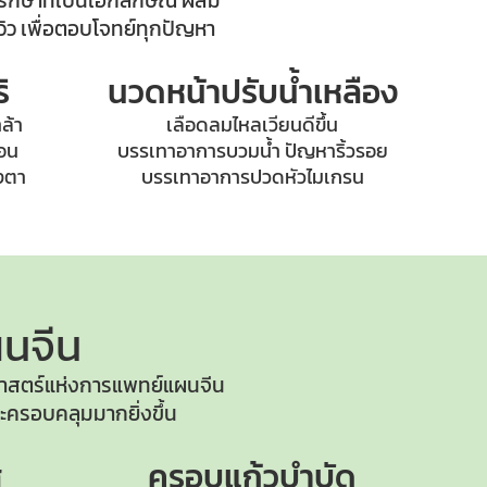
รักษาที่เป็นเอกลักษณ์ ผสม
ว เพื่อตอบโจทย์ทุกปัญหา
ิ
นวดหน้าปรับน้ำเหลือง
ล้า
เลือดลมไหลเวียนดีขึ้น
้อน
บรรเทาอาการบวมน้ำ ปัญหาริ้วรอย
วงตา
บรรเทาอาการปวดหัวไมเกรน
นจีน
าสตร์แห่ง
การแพทย์แผนจีน
ครอบคลุมมากยิ่งขึ้น
ส
ครอบแก้วบำบัด