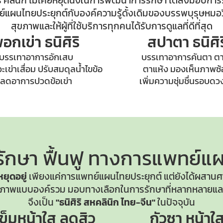
ริ คลินิก ไม่เคยหยุดนิ่งในการพัฒนาการรักษา ได้ส่งมอบการ
แผนไทยประยุกต์กับองค์ความรู้ดั้งเดิมของบรรพบุรุษหมอวิ
สุขภาพและให้ผู้ที่ใช้บริการทุกคนได้รับการดูแลที่ดีที่สุด
อกเข่า ธนิศิริ
สปาตา ธนิศิร
บรรเทาอาการอักเสบ
บรรเทาอาการคันตา ตา
เข่าเสื่อม ปรับสมดุลน้ำไขข้อ
ตาแห้ง มองเห็นภาพซ
ลดอาการปวดข้อเข่า
เพิ่มความชุ่มชื่นรอบด
ักษา ฟื้นฟู
ทางการแพทย์แผ
้หยุดอยู่
เพียงแค่การแพทย์แผนไทยประยุกต์ แต่ยังได้ผสานศ
สุขภาพแบบองค์รวม มอบทางเลือกในการรักษาที่หลากหลายและ
จึงเป็น
"ธนิศิริ สหคลินิก ไทย-จีน"
ในปัจจุบัน
เข็มหน้าใส
ลดสิว
กัวซา หน้าใ