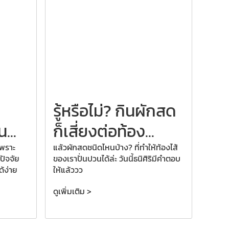
รู้หรือไม่? กินผักสด
...
ก็เสี่ยงต่อท้อง...
เพราะ
แล้วผักสดชนิดไหนบ้าง? ที่ทำให้ท้องไส้
ปัจจัย
ของเราปั่นปวนได้ล่ะ วันนี้ธนิศิริมีคำตอบ
ด้ง่าย
ให้แล้ววว
ดูเพิ่มเติม >