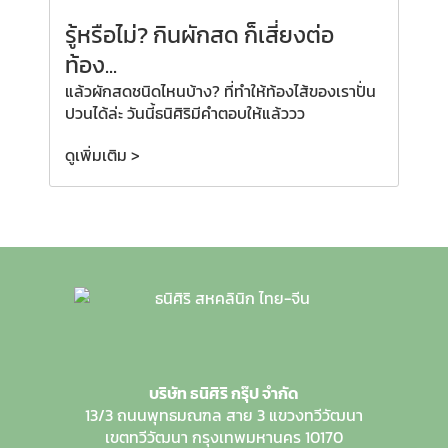
รู้หรือไม่? กินผักสด ก็เสี่ยงต่อ
ท้อง...
แล้วผักสดชนิดไหนบ้าง? ที่ทำให้ท้องไส้ของเราปั่น
ปวนได้ล่ะ วันนี้ธนิศิริมีคำตอบให้แล้ววว
ดูเพิ่มเติม >
บริษัท ธนิศิริ กรุ๊ป จำกัด
13/3 ถนนพุทธมณฑล สาย 3
แขวงทวีวัฒนา
เขตทวีวัฒนา
กรุงเทพมหานคร 10170