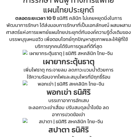
การรักษา ฟื้นฟู ทางการแพทย์
แผนไทยประยุกต์
ตลอดระยะเวลา 10 ปี
ธนิศิริ คลินิก ไม่เคยหยุดนิ่งในการ
พัฒนาการรักษา ได้ส่งมอบการรักษาที่เป็นเอกลักษณ์ ผสมผสาน
ศาสตร์แห่งการแพทย์แผนไทยประยุกต์กับองค์ความรู้ดั้งเดิมของ
บรรพบุรุษหมอวิว เพื่อตอบโจทย์ทุกปัญหาสุขภาพและให้ผู้ที่ใช้
บริการทุกคนได้รับการดูแลที่ดีที่สุด
เผายากระตุ้นธาตุ
เพิ่มไฟธาตุ กระจายลม ลดภาวะบวมน้ำด้วยการ
ใช้ความร้อนจากไฟและสมุนไพรที่มีฤทธิ์ร้อน
พอกเข่า ธนิศิริ
บรรเทาอาการอักเสบ
ชะลอภาวะเข่าเสื่อม ปรับสมดุลน้ำไขข้อ ลด
อาการปวดข้อเข่า
สปาตา ธนิศิริ