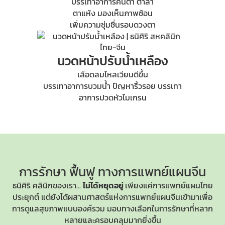
บรรเทาอาการคันตา ตาล้า
ตาแห้ง มองเห็นภาพซ้อน
เพิ่มความชุ่มชื่นรอบดวงตา
นวดหน้าปรับน้ำเหลือง
เลือดลมไหลเวียนดีขึ้น
บรรเทาอาการบวมน้ำ ปัญหาริ้วรอย บรรเทา
อาการปวดหัวไมเกรน
การรักษา ฟื้นฟู
ทางการแพทย์แผนจีน
ธนิศิริ คลินิกของเรา...
ไม่ได้หยุดอยู่
เพียงแค่การแพทย์แผนไทย
ประยุกต์ แต่ยังได้ผสานศาสตร์แห่ง
การแพทย์แผนจีน
เข้ามาเพื่อ
การดูแลสุขภาพแบบองค์รวม มอบทางเลือกในการรักษาที่หลาก
หลายและครอบคลุมมากยิ่งขึ้น