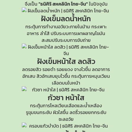
จึงเป็น
"ธนิศิริ สหคลินิก ไทย-จีน"
ในปัจจุบัน
ฝังเข็มลดน้ำหนัก
กระตุ้นการทำงานอวัยวะภายในม้าม กระเพาะ
อาหาร ลำไส้ ปรับระบบการเผาผลาญไขมัน
สะสมปรับระบบการขับถ่าย
ฝังเข็มหน้าใส
ลดสิว
ลดรอยสิว รอยดำ รอยแดง จางไวขึ้น ลดอาการ
อักเสบ สิวอักเสบยุบไวขึ้น กระตุ้นการหมุนเวียน
เลือดบนใบหน้า
กัวซา หน้าใส
กระตุ้นการไหลเวียนเลือดและน้ำเหลือง
รูขุมขนกระชับ
ผิวใสขึ้น ลดริ้วรอยยกกระชับ
ชะลอวัย