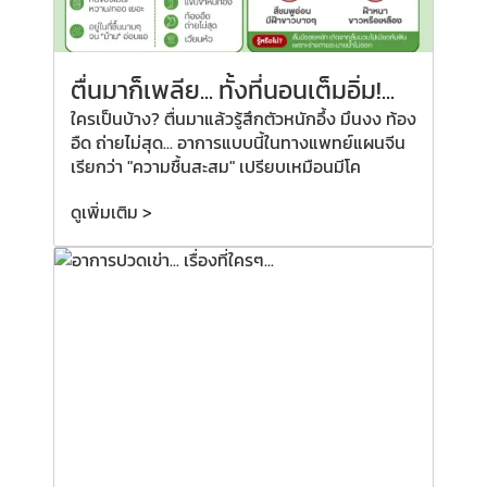
ตื่นมาก็เพลีย...
ทั้งที่
นอนเต็มอิ่ม!...
ใครเป็นบ้าง? ตื่นมาแล้วรู้สึกตัวหนักอึ้ง มึนงง ท้อง
อืด ถ่ายไม่สุด... อาการแบบนี้ในทางแพทย์แผนจีน
เรียกว่า "ความชื้นสะสม" เปรียบเหมือนมีโค
ดูเพิ่มเติม >