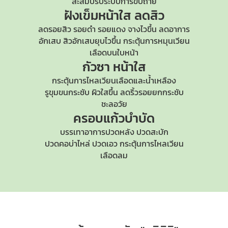
สะสมปรับระบบการขับถ่าย
ฝังเข็มหน้าใส
ลดสิว
ลดรอยสิว รอยดำ รอยแดง จางไวขึ้น ลดอาการ
อักเสบ สิวอักเสบยุบไวขึ้น กระตุ้นการหมุนเวียน
เลือดบนใบหน้า
กัวซา หน้าใส
กระตุ้นการไหลเวียนเลือดและน้ำเหลือง
รูขุมขนกระชับ
ผิวใสขึ้น ลดริ้วรอยยกกระชับ
ชะลอวัย
ครอบแก้วบำบัด
บรรเทาอาการปวดหลัง ปวดสะบัก
ปวดคอบ่าไหล่
ปวดเอว กระตุ้นการไหลเวียน
เลือดลม