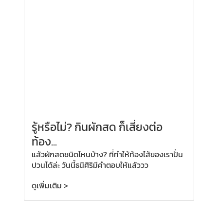
รู้หรือไม่? กินผักสด ก็เสี่ยงต่อ
ท้อง...
แล้วผักสดชนิดไหนบ้าง? ที่ทำให้ท้องไส้ของเราปั่น
ปวนได้ล่ะ วันนี้ธนิศิริมีคำตอบให้แล้ววว
ดูเพิ่มเติม >