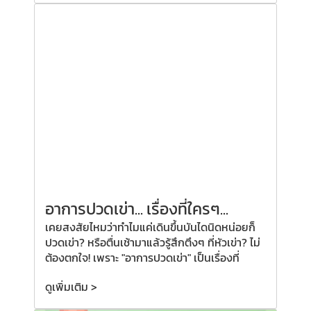
อาการปวดเข่า... เรื่องที่ใครๆ...
เคยสงสัยไหมว่าทำไมแค่เดินขึ้นบันไดนิดหน่อยก็
ปวดเข่า? หรือตื่นเช้ามาแล้วรู้สึกตึงๆ ที่หัวเข่า? ไม่
ต้องตกใจ! เพราะ "อาการปวดเข่า" เป็นเรื่องที่
ดูเพิ่มเติม >