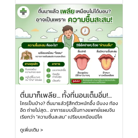
ตื่นมาก็เพลีย...
ทั้งที่
นอนเต็มอิ่ม!...
ใครเป็นบ้าง? ตื่นมาแล้วรู้สึกตัวหนักอึ้ง มึนงง ท้อง
อืด ถ่ายไม่สุด... อาการแบบนี้ในทางแพทย์แผนจีน
เรียกว่า "ความชื้นสะสม" เปรียบเหมือนมีโค
ดูเพิ่มเติม >