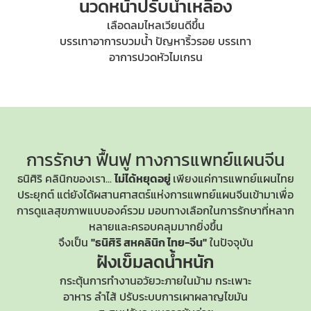
นวดหน้าปรับน้ำเหลือง
เลือดลมไหลเวียนดีขึ้น
บรรเทาอาการบวมน้ำ ปัญหาริ้วรอย บรรเทา
อาการปวดหัวไมเกรน
การรักษา ฟื้นฟู
ทางการแพทย์แผนจีน
ธนิศิริ คลินิกของเรา...
ไม่ได้หยุดอยู่
เพียงแค่การแพทย์แผนไทย
ประยุกต์ แต่ยังได้ผสานศาสตร์แห่ง
การแพทย์แผนจีน
เข้ามาเพื่อ
การดูแลสุขภาพแบบองค์รวม มอบทางเลือกในการรักษาที่หลาก
หลายและครอบคลุมมากยิ่งขึ้น
จึงเป็น
"ธนิศิริ สหคลินิก ไทย-จีน"
ในปัจจุบัน
ฝังเข็มลดน้ำหนัก
กระตุ้นการทำงานอวัยวะภายในม้าม กระเพาะ
อาหาร ลำไส้ ปรับระบบการเผาผลาญไขมัน