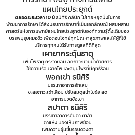
แผนไทยประยุกต์
ตลอดระยะเวลา 10 ปี
ธนิศิริ คลินิก ไม่เคยหยุดนิ่งในการ
พัฒนาการรักษา ได้ส่งมอบการรักษาที่เป็นเอกลักษณ์ ผสมผสาน
ศาสตร์แห่งการแพทย์แผนไทยประยุกต์กับองค์ความรู้ดั้งเดิมของ
บรรพบุรุษหมอวิว เพื่อตอบโจทย์ทุกปัญหาสุขภาพและให้ผู้ที่ใช้
บริการทุกคนได้รับการดูแลที่ดีที่สุด
เผายากระตุ้นธาตุ
เพิ่มไฟธาตุ กระจายลม ลดภาวะบวมน้ำด้วยการ
ใช้ความร้อนจากไฟและสมุนไพรที่มีฤทธิ์ร้อน
พอกเข่า ธนิศิริ
บรรเทาอาการอักเสบ
ชะลอภาวะเข่าเสื่อม ปรับสมดุลน้ำไขข้อ ลด
อาการปวดข้อเข่า
สปาตา ธนิศิริ
บรรเทาอาการคันตา ตาล้า
ตาแห้ง มองเห็นภาพซ้อน
เพิ่มความชุ่มชื่นรอบดวงตา