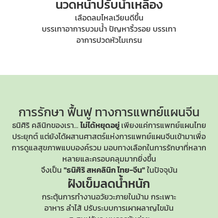
นวดหน้าปรับน้ำเหลือง
เลือดลมไหลเวียนดีขึ้น
บรรเทาอาการบวมน้ำ ปัญหาริ้วรอย บรรเทา
อาการปวดหัวไมเกรน
การรักษา ฟื้นฟู
ทางการแพทย์แผนจีน
ธนิศิริ คลินิกของเรา...
ไม่ได้หยุดอยู่
เพียงแค่การแพทย์แผนไทย
ประยุกต์ แต่ยังได้ผสานศาสตร์แห่ง
การแพทย์แผนจีน
เข้ามาเพื่อ
การดูแลสุขภาพแบบองค์รวม มอบทางเลือกในการรักษาที่หลาก
หลายและครอบคลุมมากยิ่งขึ้น
จึงเป็น
"ธนิศิริ สหคลินิก ไทย-จีน"
ในปัจจุบัน
ฝังเข็มลดน้ำหนัก
กระตุ้นการทำงานอวัยวะภายในม้าม กระเพาะ
อาหาร ลำไส้ ปรับระบบการเผาผลาญไขมัน