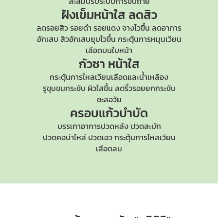
สะสมปรับระบบการขับถ่าย
ฝังเข็มหน้าใส
ลดสิว
ลดรอยสิว รอยดำ รอยแดง จางไวขึ้น ลดอาการ
อักเสบ สิวอักเสบยุบไวขึ้น กระตุ้นการหมุนเวียน
เลือดบนใบหน้า
กัวซา หน้าใส
กระตุ้นการไหลเวียนเลือดและน้ำเหลือง
รูขุมขนกระชับ
ผิวใสขึ้น ลดริ้วรอยยกกระชับ
ชะลอวัย
ครอบแก้วบำบัด
บรรเทาอาการปวดหลัง ปวดสะบัก
ปวดคอบ่าไหล่
ปวดเอว กระตุ้นการไหลเวียน
เลือดลม