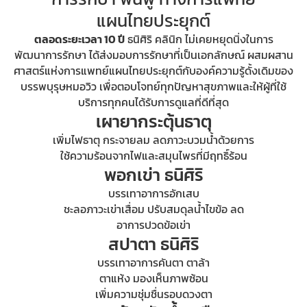
แผนไทยประยุกต์
ตลอดระยะเวลา 10 ปี
ธนิศิริ คลินิก ไม่เคยหยุดนิ่งในการ
พัฒนาการรักษา ได้ส่งมอบการรักษาที่เป็นเอกลักษณ์ ผสมผสาน
ศาสตร์แห่งการแพทย์แผนไทยประยุกต์กับองค์ความรู้ดั้งเดิมของ
บรรพบุรุษหมอวิว เพื่อตอบโจทย์ทุกปัญหาสุขภาพและให้ผู้ที่ใช้
บริการทุกคนได้รับการดูแลที่ดีที่สุด
เผายากระตุ้นธาตุ
เพิ่มไฟธาตุ กระจายลม ลดภาวะบวมน้ำด้วยการ
ใช้ความร้อนจากไฟและสมุนไพรที่มีฤทธิ์ร้อน
พอกเข่า ธนิศิริ
บรรเทาอาการอักเสบ
ชะลอภาวะเข่าเสื่อม ปรับสมดุลน้ำไขข้อ ลด
อาการปวดข้อเข่า
สปาตา ธนิศิริ
บรรเทาอาการคันตา ตาล้า
ตาแห้ง มองเห็นภาพซ้อน
เพิ่มความชุ่มชื่นรอบดวงตา