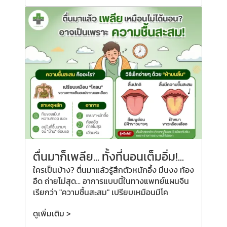
ตื่นมาก็เพลีย...
ทั้งที่
นอนเต็มอิ่ม!...
ใครเป็นบ้าง? ตื่นมาแล้วรู้สึกตัวหนักอึ้ง มึนงง ท้อง
อืด ถ่ายไม่สุด... อาการแบบนี้ในทางแพทย์แผนจีน
เรียกว่า "ความชื้นสะสม" เปรียบเหมือนมีโค
ดูเพิ่มเติม >