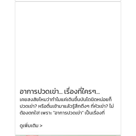
อาการปวดเข่า... เรื่องที่ใครๆ...
เคยสงสัยไหมว่าทำไมแค่เดินขึ้นบันไดนิดหน่อยก็
ปวดเข่า? หรือตื่นเช้ามาแล้วรู้สึกตึงๆ ที่หัวเข่า? ไม่
ต้องตกใจ! เพราะ "อาการปวดเข่า" เป็นเรื่องที่
ดูเพิ่มเติม >