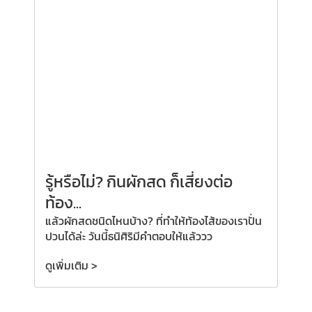
รู้หรือไม่? กินผักสด ก็เสี่ยงต่อ
ท้อง...
แล้วผักสดชนิดไหนบ้าง? ที่ทำให้ท้องไส้ของเราปั่น
ปวนได้ล่ะ วันนี้ธนิศิริมีคำตอบให้แล้ววว
ดูเพิ่มเติม >