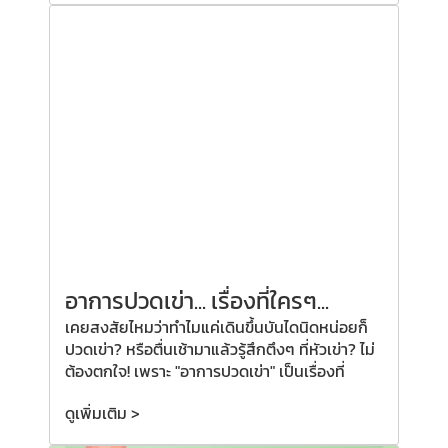
อาการปวดเข่า... เรื่องที่ใครๆ...
เคยสงสัยไหมว่าทำไมแค่เดินขึ้นบันไดนิดหน่อยก็
ปวดเข่า? หรือตื่นเช้ามาแล้วรู้สึกตึงๆ ที่หัวเข่า? ไม่
ต้องตกใจ! เพราะ "อาการปวดเข่า" เป็นเรื่องที่
ดูเพิ่มเติม >