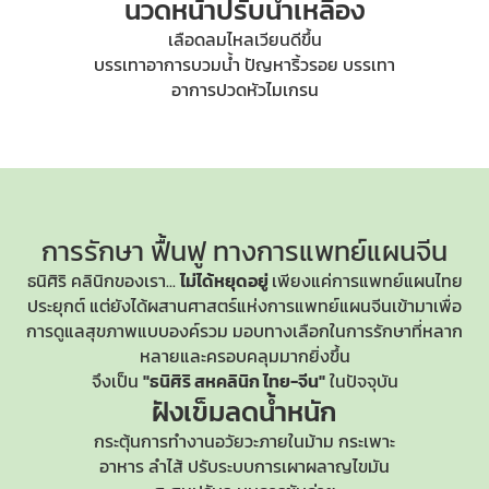
นวดหน้าปรับน้ำเหลือง
เลือดลมไหลเวียนดีขึ้น
บรรเทาอาการบวมน้ำ ปัญหาริ้วรอย บรรเทา
อาการปวดหัวไมเกรน
การรักษา ฟื้นฟู
ทางการแพทย์แผนจีน
ธนิศิริ คลินิกของเรา...
ไม่ได้หยุดอยู่
เพียงแค่การแพทย์แผนไทย
ประยุกต์ แต่ยังได้ผสานศาสตร์แห่ง
การแพทย์แผนจีน
เข้ามาเพื่อ
การดูแลสุขภาพแบบองค์รวม มอบทางเลือกในการรักษาที่หลาก
หลายและครอบคลุมมากยิ่งขึ้น
จึงเป็น
"ธนิศิริ สหคลินิก ไทย-จีน"
ในปัจจุบัน
ฝังเข็มลดน้ำหนัก
กระตุ้นการทำงานอวัยวะภายในม้าม กระเพาะ
อาหาร ลำไส้ ปรับระบบการเผาผลาญไขมัน