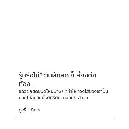
รู้หรือไม่? กินผักสด ก็เสี่ยงต่อ
ท้อง...
แล้วผักสดชนิดไหนบ้าง? ที่ทำให้ท้องไส้ของเราปั่น
ปวนได้ล่ะ วันนี้ธนิศิริมีคำตอบให้แล้ววว
ดูเพิ่มเติม >