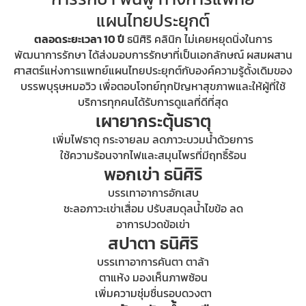
แผนไทยประยุกต์
ตลอดระยะเวลา 10 ปี
ธนิศิริ คลินิก ไม่เคยหยุดนิ่งในการ
พัฒนาการรักษา ได้ส่งมอบการรักษาที่เป็นเอกลักษณ์ ผสมผสาน
ศาสตร์แห่งการแพทย์แผนไทยประยุกต์กับองค์ความรู้ดั้งเดิมของ
บรรพบุรุษหมอวิว เพื่อตอบโจทย์ทุกปัญหาสุขภาพและให้ผู้ที่ใช้
บริการทุกคนได้รับการดูแลที่ดีที่สุด
เผายากระตุ้นธาตุ
เพิ่มไฟธาตุ กระจายลม ลดภาวะบวมน้ำด้วยการ
ใช้ความร้อนจากไฟและสมุนไพรที่มีฤทธิ์ร้อน
พอกเข่า ธนิศิริ
บรรเทาอาการอักเสบ
ชะลอภาวะเข่าเสื่อม ปรับสมดุลน้ำไขข้อ ลด
อาการปวดข้อเข่า
สปาตา ธนิศิริ
บรรเทาอาการคันตา ตาล้า
ตาแห้ง มองเห็นภาพซ้อน
เพิ่มความชุ่มชื่นรอบดวงตา