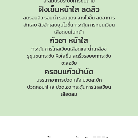
สะสมปรับระบบการขับถ่าย
ฝังเข็มหน้าใส
ลดสิว
ลดรอยสิว รอยดำ รอยแดง จางไวขึ้น ลดอาการ
อักเสบ สิวอักเสบยุบไวขึ้น กระตุ้นการหมุนเวียน
เลือดบนใบหน้า
กัวซา หน้าใส
กระตุ้นการไหลเวียนเลือดและน้ำเหลือง
รูขุมขนกระชับ
ผิวใสขึ้น ลดริ้วรอยยกกระชับ
ชะลอวัย
ครอบแก้วบำบัด
บรรเทาอาการปวดหลัง ปวดสะบัก
ปวดคอบ่าไหล่
ปวดเอว กระตุ้นการไหลเวียน
เลือดลม