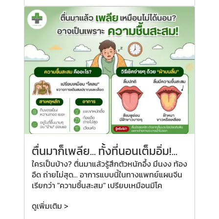
ตื่นมาก็เพลีย...
ทั้งที่
นอนเต็มอิ่ม!...
ใครเป็นบ้าง? ตื่นมาแล้วรู้สึกตัวหนักอึ้ง มึนงง ท้อง
อืด ถ่ายไม่สุด... อาการแบบนี้ในทางแพทย์แผนจีน
เรียกว่า "ความชื้นสะสม" เปรียบเหมือนมีโค
ดูเพิ่มเติม >