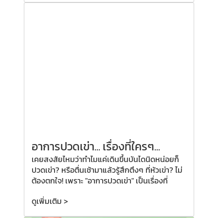
อาการปวดเข่า... เรื่องที่ใครๆ...
เคยสงสัยไหมว่าทำไมแค่เดินขึ้นบันไดนิดหน่อยก็
ปวดเข่า? หรือตื่นเช้ามาแล้วรู้สึกตึงๆ ที่หัวเข่า? ไม่
ต้องตกใจ! เพราะ "อาการปวดเข่า" เป็นเรื่องที่
ดูเพิ่มเติม >