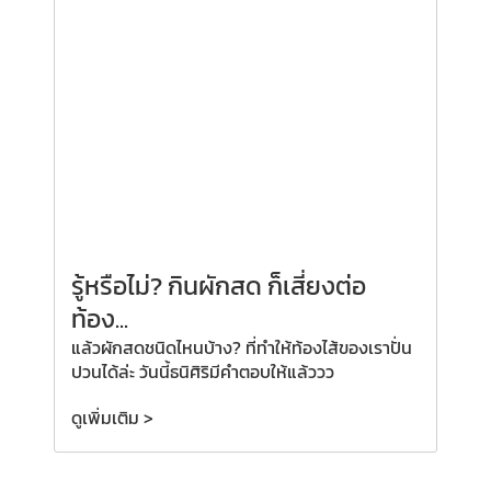
รู้หรือไม่? กินผักสด ก็เสี่ยงต่อ
ท้อง...
แล้วผักสดชนิดไหนบ้าง? ที่ทำให้ท้องไส้ของเราปั่น
ปวนได้ล่ะ วันนี้ธนิศิริมีคำตอบให้แล้ววว
ดูเพิ่มเติม >