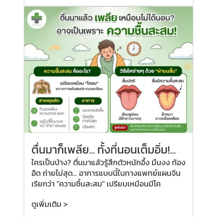
ตื่นมาก็เพลีย...
ทั้งที่
นอนเต็มอิ่ม!...
ใครเป็นบ้าง? ตื่นมาแล้วรู้สึกตัวหนักอึ้ง มึนงง ท้อง
อืด ถ่ายไม่สุด... อาการแบบนี้ในทางแพทย์แผนจีน
เรียกว่า "ความชื้นสะสม" เปรียบเหมือนมีโค
ดูเพิ่มเติม >