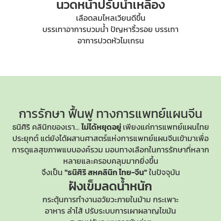
นวดหน้าปรับน้ำเหลือง
เลือดลมไหลเวียนดีขึ้น
บรรเทาอาการบวมน้ำ ปัญหาริ้วรอย บรรเทา
อาการปวดหัวไมเกรน
การรักษา ฟื้นฟู
ทางการแพทย์แผนจีน
ธนิศิริ คลินิกของเรา...
ไม่ได้หยุดอยู่
เพียงแค่การแพทย์แผนไทย
ประยุกต์ แต่ยังได้ผสานศาสตร์แห่ง
การแพทย์แผนจีน
เข้ามาเพื่อ
การดูแลสุขภาพแบบองค์รวม มอบทางเลือกในการรักษาที่หลาก
หลายและครอบคลุมมากยิ่งขึ้น
จึงเป็น
"ธนิศิริ สหคลินิก ไทย-จีน"
ในปัจจุบัน
ฝังเข็มลดน้ำหนัก
กระตุ้นการทำงานอวัยวะภายในม้าม กระเพาะ
อาหาร ลำไส้ ปรับระบบการเผาผลาญไขมัน