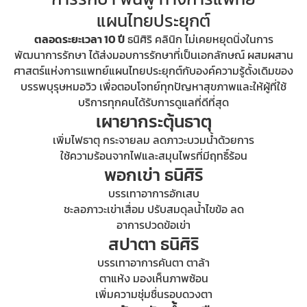
แผนไทยประยุกต์
ตลอดระยะเวลา 10 ปี
ธนิศิริ คลินิก ไม่เคยหยุดนิ่งในการ
พัฒนาการรักษา ได้ส่งมอบการรักษาที่เป็นเอกลักษณ์ ผสมผสาน
ศาสตร์แห่งการแพทย์แผนไทยประยุกต์กับองค์ความรู้ดั้งเดิมของ
บรรพบุรุษหมอวิว เพื่อตอบโจทย์ทุกปัญหาสุขภาพและให้ผู้ที่ใช้
บริการทุกคนได้รับการดูแลที่ดีที่สุด
เผายากระตุ้นธาตุ
เพิ่มไฟธาตุ กระจายลม ลดภาวะบวมน้ำด้วยการ
ใช้ความร้อนจากไฟและสมุนไพรที่มีฤทธิ์ร้อน
พอกเข่า ธนิศิริ
บรรเทาอาการอักเสบ
ชะลอภาวะเข่าเสื่อม ปรับสมดุลน้ำไขข้อ ลด
อาการปวดข้อเข่า
สปาตา ธนิศิริ
บรรเทาอาการคันตา ตาล้า
ตาแห้ง มองเห็นภาพซ้อน
เพิ่มความชุ่มชื่นรอบดวงตา