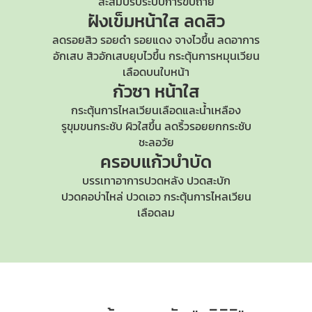
สะสมปรับระบบการขับถ่าย
ฝังเข็มหน้าใส
ลดสิว
ลดรอยสิว รอยดำ รอยแดง จางไวขึ้น ลดอาการ
อักเสบ สิวอักเสบยุบไวขึ้น กระตุ้นการหมุนเวียน
เลือดบนใบหน้า
กัวซา หน้าใส
กระตุ้นการไหลเวียนเลือดและน้ำเหลือง
รูขุมขนกระชับ
ผิวใสขึ้น ลดริ้วรอยยกกระชับ
ชะลอวัย
ครอบแก้วบำบัด
บรรเทาอาการปวดหลัง ปวดสะบัก
ปวดคอบ่าไหล่
ปวดเอว กระตุ้นการไหลเวียน
เลือดลม