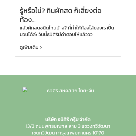
รู้หรือไม่? กินผักสด ก็เสี่ยงต่อ
ท้อง...
แล้วผักสดชนิดไหนบ้าง? ที่ทำให้ท้องไส้ของเราปั่น
ปวนได้ล่ะ วันนี้ธนิศิริมีคำตอบให้แล้ววว
ดูเพิ่มเติม >
บริษัท ธนิศิริ กรุ๊ป จำกัด
13/3 ถนนพุทธมณฑล สาย 3
แขวงทวีวัฒนา
เขตทวีวัฒนา
กรุงเทพมหานคร 10170