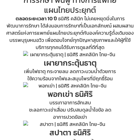
การรักษา ฟื้นฟู ทางการแพทย์
แผนไทยประยุกต์
ตลอดระยะเวลา 10 ปี
ธนิศิริ คลินิก ไม่เคยหยุดนิ่งในการ
พัฒนาการรักษา ได้ส่งมอบการรักษาที่เป็นเอกลักษณ์ ผสมผสาน
ศาสตร์แห่งการแพทย์แผนไทยประยุกต์กับองค์ความรู้ดั้งเดิมของ
บรรพบุรุษหมอวิว เพื่อตอบโจทย์ทุกปัญหาสุขภาพและให้ผู้ที่ใช้
บริการทุกคนได้รับการดูแลที่ดีที่สุด
เผายากระตุ้นธาตุ
เพิ่มไฟธาตุ กระจายลม ลดภาวะบวมน้ำด้วยการ
ใช้ความร้อนจากไฟและสมุนไพรที่มีฤทธิ์ร้อน
พอกเข่า ธนิศิริ
บรรเทาอาการอักเสบ
ชะลอภาวะเข่าเสื่อม ปรับสมดุลน้ำไขข้อ ลด
อาการปวดข้อเข่า
สปาตา ธนิศิริ