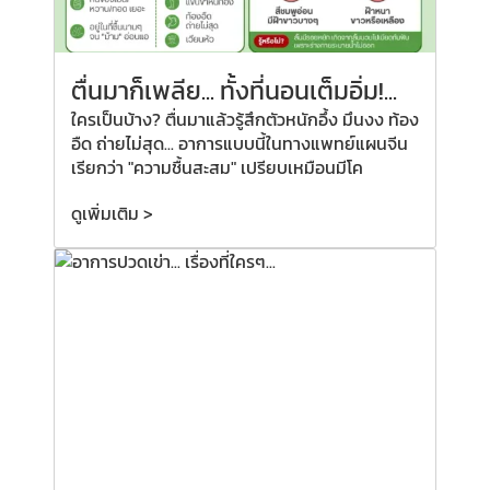
ตื่นมาก็เพลีย...
ทั้งที่
นอนเต็มอิ่ม!...
ใครเป็นบ้าง? ตื่นมาแล้วรู้สึกตัวหนักอึ้ง มึนงง ท้อง
อืด ถ่ายไม่สุด... อาการแบบนี้ในทางแพทย์แผนจีน
เรียกว่า "ความชื้นสะสม" เปรียบเหมือนมีโค
ดูเพิ่มเติม >