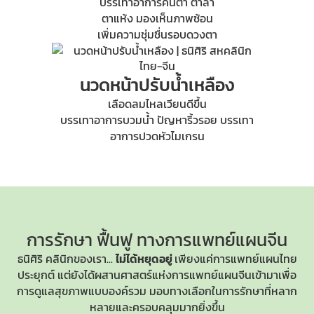
บรรเทาอาการคันตา ตาล้า
ตาแห้ง มองเห็นภาพซ้อน
เพิ่มความชุ่มชื่นรอบดวงตา
นวดหน้าปรับน้ำเหลือง
เลือดลมไหลเวียนดีขึ้น
บรรเทาอาการบวมน้ำ ปัญหาริ้วรอย บรรเทา
อาการปวดหัวไมเกรน
การรักษา ฟื้นฟู
ทางการแพทย์แผนจีน
ธนิศิริ คลินิกของเรา...
ไม่ได้หยุดอยู่
เพียงแค่การแพทย์แผนไทย
ประยุกต์ แต่ยังได้ผสานศาสตร์แห่ง
การแพทย์แผนจีน
เข้ามาเพื่อ
การดูแลสุขภาพแบบองค์รวม มอบทางเลือกในการรักษาที่หลาก
หลายและครอบคลุมมากยิ่งขึ้น