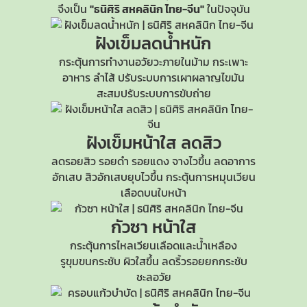
จึงเป็น
"ธนิศิริ สหคลินิก ไทย-จีน"
ในปัจจุบัน
ฝังเข็มลดน้ำหนัก
กระตุ้นการทำงานอวัยวะภายในม้าม กระเพาะ
อาหาร ลำไส้ ปรับระบบการเผาผลาญไขมัน
สะสมปรับระบบการขับถ่าย
ฝังเข็มหน้าใส
ลดสิว
ลดรอยสิว รอยดำ รอยแดง จางไวขึ้น ลดอาการ
อักเสบ สิวอักเสบยุบไวขึ้น กระตุ้นการหมุนเวียน
เลือดบนใบหน้า
กัวซา หน้าใส
กระตุ้นการไหลเวียนเลือดและน้ำเหลือง
รูขุมขนกระชับ
ผิวใสขึ้น ลดริ้วรอยยกกระชับ
ชะลอวัย