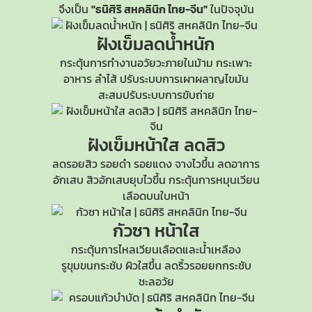
จึงเป็น
"ธนิศิริ สหคลินิก ไทย-จีน"
ในปัจจุบัน
ฝังเข็มลดน้ำหนัก
กระตุ้นการทำงานอวัยวะภายในม้าม กระเพาะ
อาหาร ลำไส้ ปรับระบบการเผาผลาญไขมัน
สะสมปรับระบบการขับถ่าย
ฝังเข็มหน้าใส
ลดสิว
ลดรอยสิว รอยดำ รอยแดง จางไวขึ้น ลดอาการ
อักเสบ สิวอักเสบยุบไวขึ้น กระตุ้นการหมุนเวียน
เลือดบนใบหน้า
กัวซา หน้าใส
กระตุ้นการไหลเวียนเลือดและน้ำเหลือง
รูขุมขนกระชับ
ผิวใสขึ้น ลดริ้วรอยยกกระชับ
ชะลอวัย