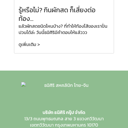
รู้หรือไม่? กินผักสด ก็เสี่ยงต่อ
ท้อง...
แล้วผักสดชนิดไหนบ้าง? ที่ทำให้ท้องไส้ของเราปั่น
ปวนได้ล่ะ วันนี้ธนิศิริมีคำตอบให้แล้ววว
ดูเพิ่มเติม >
บริษัท ธนิศิริ กรุ๊ป จำกัด
13/3 ถนนพุทธมณฑล สาย 3
แขวงทวีวัฒนา
เขตทวีวัฒนา
กรุงเทพมหานคร 10170