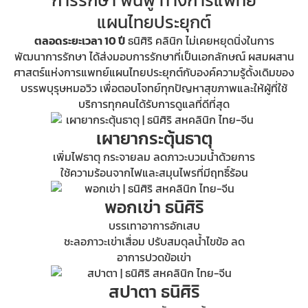
การรักษา ฟื้นฟู ทางการแพทย์
แผนไทยประยุกต์
ตลอดระยะเวลา 10 ปี
ธนิศิริ คลินิก ไม่เคยหยุดนิ่งในการ
พัฒนาการรักษา ได้ส่งมอบการรักษาที่เป็นเอกลักษณ์ ผสมผสาน
ศาสตร์แห่งการแพทย์แผนไทยประยุกต์กับองค์ความรู้ดั้งเดิมของ
บรรพบุรุษหมอวิว เพื่อตอบโจทย์ทุกปัญหาสุขภาพและให้ผู้ที่ใช้
บริการทุกคนได้รับการดูแลที่ดีที่สุด
เผายากระตุ้นธาตุ
เพิ่มไฟธาตุ กระจายลม ลดภาวะบวมน้ำด้วยการ
ใช้ความร้อนจากไฟและสมุนไพรที่มีฤทธิ์ร้อน
พอกเข่า ธนิศิริ
บรรเทาอาการอักเสบ
ชะลอภาวะเข่าเสื่อม ปรับสมดุลน้ำไขข้อ ลด
อาการปวดข้อเข่า
สปาตา ธนิศิริ