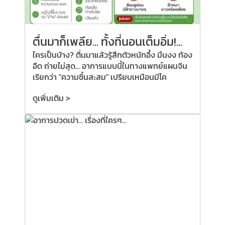
ตื่นมาก็เพลีย...
ทั้งที่
นอนเต็มอิ่ม!...
ใครเป็นบ้าง? ตื่นมาแล้วรู้สึกตัวหนักอึ้ง มึนงง ท้อง
อืด ถ่ายไม่สุด... อาการแบบนี้ในทางแพทย์แผนจีน
เรียกว่า "ความชื้นสะสม" เปรียบเหมือนมีโค
ดูเพิ่มเติม >