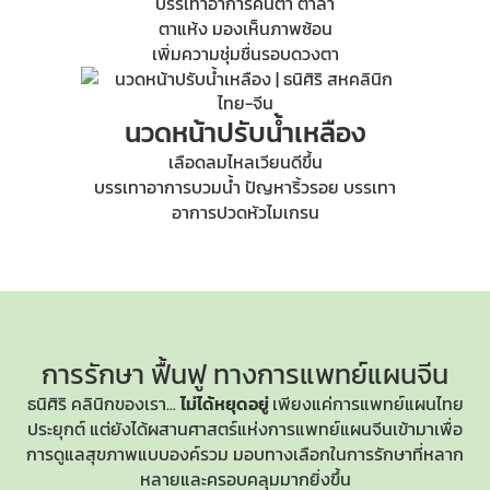
บรรเทาอาการคันตา ตาล้า
ตาแห้ง มองเห็นภาพซ้อน
เพิ่มความชุ่มชื่นรอบดวงตา
นวดหน้าปรับน้ำเหลือง
เลือดลมไหลเวียนดีขึ้น
บรรเทาอาการบวมน้ำ ปัญหาริ้วรอย บรรเทา
อาการปวดหัวไมเกรน
การรักษา ฟื้นฟู
ทางการแพทย์แผนจีน
ธนิศิริ คลินิกของเรา...
ไม่ได้หยุดอยู่
เพียงแค่การแพทย์แผนไทย
ประยุกต์ แต่ยังได้ผสานศาสตร์แห่ง
การแพทย์แผนจีน
เข้ามาเพื่อ
การดูแลสุขภาพแบบองค์รวม มอบทางเลือกในการรักษาที่หลาก
หลายและครอบคลุมมากยิ่งขึ้น