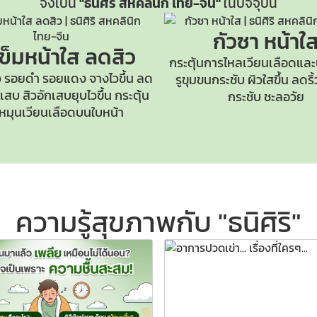
จึงเป็น
"ธนิศิริ สหคลินิก ไทย-จีน"
ในปัจจุบัน
กัวซา หน้าใ
เข็มหน้าใส
ลดสิว
กระตุ้นการไหลเวียนเลือดและ
 รอยดำ รอยแดง จางไวขึ้น ลด
รูขุมขนกระชับ
ผิวใสขึ้น ลดร
สบ สิวอักเสบยุบไวขึ้น กระตุ้น
กระชับ ชะลอวัย
หมุนเวียนเลือดบนใบหน้า
ความรู้สุขภาพกับ "ธนิศิริ"