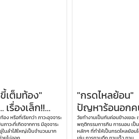
ขี้เต็มท้อง"
"กรดไหลย้อน"
.. เรื่องเล็ก!!...
ปัญหาร้อนอกคน
มท้อง หรือที่เรียกว่า ภาวะอุจจาระ
วัยทำงานเป็นกันค่อนข้างเยอะ 
ป็นภาวะที่เกิดจากการ มีอุจจาระ
พฤติกรรมการกิน การนอน เป็น
อยู่ในลำไส้ใหญ่เป็นจำนวนมาก
หลักๆ ที่ทำให้เป็นกรดไหลย้อนไ
ถ่ายไม่ออก
เช่น การทานดึก ทานเร็ว ทาน