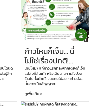
ก้าวไหนก็เจ็บ... นี่
ไม่ใช่เรื่องปกติ!...
บันไดนิด
เคยไหม? แค่ก้าวแรกที่ลงจากเตียงก็เจ็บ
้วรู้สึก
แปล๊บที่ส้นเท้า หรือเดินนานๆ แล้วปวด
ราะ
ร้าวไปทั้งฝ่าเท้าจนแทบไม่อยากก้าวต่อ...
นั่นอาจเป็นสัญญาณ
ดูเพิ่มเติม >