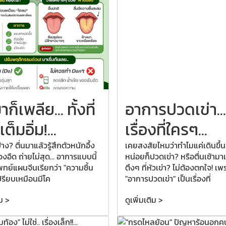
มาก็เพลีย...
ทั้งที่
อาการปวดเข่า...
็มอิ่ม!...
เรื่องที่ใครๆ...
าง? ตื่นมาแล้วรู้สึกตัวหนักอึ้ง
เคยสงสัยไหมว่าทำไมแค่เดินขึ้น
องอืด ถ่ายไม่สุด... อาการแบบนี้
หน่อยก็ปวดเข่า? หรือตื่นเช้ามาแล
ทย์แผนจีนเรียกว่า "ความชื้น
ตึงๆ ที่หัวเข่า? ไม่ต้องตกใจ! เพ
ปรียบเหมือนมีโค
"อาการปวดเข่า" เป็นเรื่องที่
ิม >
ดูเพิ่มเติม >