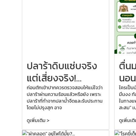
ปลาร้าดิบแซ่บจริง
ตื่น
แต่เสี่ยงจริง!...
นอนเต
ก่อนตักเข้าปากควรตรวจสอบให้แน่ใจว่า
ใครเป็นบ้
ปลาร้าผ่านความร้อนแล้วหรือยัง เพราะ
มึนงง ท้
ปลาร้าที่ทำจากปลาน้ำจืดและรับประทาน
ในทางแพ
โดยไม่ปรุงสุก อาจ
สะสม" เ
ดูเพิ่มเติม >
ดูเพิ่มเต