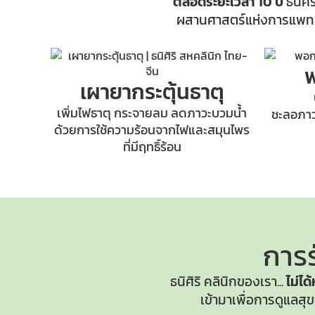
ตลอดระยะเวลา 10 ปี
ธนิศิ
ผสานศาสตร์แห่งการแพทย์
พ
เผายากระตุ้นธาตุ
เพิ่มไฟธาตุ กระจายลม ลดภาวะบวมน้ำ
ชะลอภาวะ
ด้วยการใช้ความร้อนจากไฟและสมุนไพร
ที่มีฤทธิ์ร้อน
การร
ธนิศิริ คลินิกของเรา...
ไม่ได
เข้ามาเพื่อการดูแล