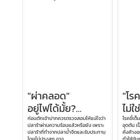
"ผ่าคลอด"
"โรค
อยู่ไฟได้มั้ย?
...
ไม่ใช่
ก่อนตักเข้าปากควรตรวจสอบให้แน่ใจว่า
โรคขี้เต็
ปลาร้าผ่านความร้อนแล้วหรือยัง เพราะ
อุดตัน เ
ปลาร้าที่ทำจากปลาน้ำจืดและรับประทาน
คั่งค้าง
โดยไม่ปรุงสุก อาจ
ทำให้ขับ