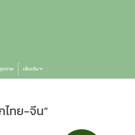
้สุขภาพ
เพิ่มเติม
ิกไทย-จีน”