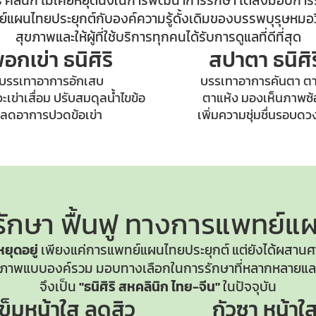
ริ คลินิก ไม่เคยหยุดนิ่งในการพัฒนาการรักษา ได้ส่งมอบการ
แผนไทยประยุกต์กับองค์ความรู้ดั้งเดิมของบรรพบุรุษหมอวิ
สุขภาพและให้ผู้ที่ใช้บริการทุกคนได้รับการดูแลที่ดีที่สุด
อกเข่า ธนิศิริ
สปาตา ธนิศิร
บรรเทาอาการอักเสบ
บรรเทาอาการคันตา ตา
เข่าเสื่อม ปรับสมดุลน้ำไขข้อ
ตาแห้ง มองเห็นภาพซ
ลดอาการปวดข้อเข่า
เพิ่มความชุ่มชื่นรอบด
ักษา ฟื้นฟู
ทางการแพทย์แผ
้หยุดอยู่
เพียงแค่การแพทย์แผนไทยประยุกต์ แต่ยังได้ผสานศ
สุขภาพแบบองค์รวม มอบทางเลือกในการรักษาที่หลากหลายและ
จึงเป็น
"ธนิศิริ สหคลินิก ไทย-จีน"
ในปัจจุบัน
เข็มหน้าใส
ลดสิว
กัวซา หน้าใ