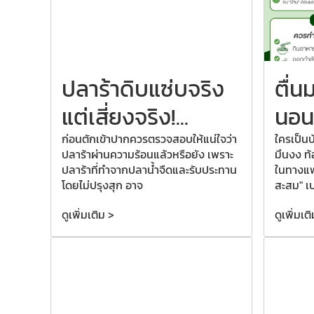
ปลาร้าดิบแซ่บจริง
ตื่น
แต่เสี่ยงจริง!...
นอนเต
ก่อนตักเข้าปากควรตรวจสอบให้แน่ใจว่า
ใครเป็นบ้
ปลาร้าผ่านความร้อนแล้วหรือยัง เพราะ
มึนงง ท้
ปลาร้าที่ทำจากปลาน้ำจืดและรับประทาน
ในทางแพ
โดยไม่ปรุงสุก อาจ
สะสม" เ
ดูเพิ่มเติม >
ดูเพิ่มเต