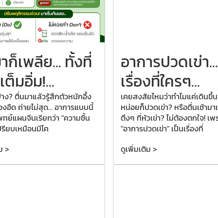
มาก็เพลีย...
ทั้งที่
อาการปวดเข่า...
็มอิ่ม!...
เรื่องที่ใครๆ...
าง? ตื่นมาแล้วรู้สึกตัวหนักอึ้ง
เคยสงสัยไหมว่าทำไมแค่เดินขึ้น
องอืด ถ่ายไม่สุด... อาการแบบนี้
หน่อยก็ปวดเข่า? หรือตื่นเช้ามาแล
ทย์แผนจีนเรียกว่า "ความชื้น
ตึงๆ ที่หัวเข่า? ไม่ต้องตกใจ! เพ
ปรียบเหมือนมีโค
"อาการปวดเข่า" เป็นเรื่องที่
ิม >
ดูเพิ่มเติม >