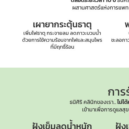
ตลอดระยะเวลา 10 ปี
ธนิศิ
ผสานศาสตร์แห่งการแพทย์
เผายากระตุ้นธาตุ
พ
เพิ่มไฟธาตุ กระจายลม ลดภาวะบวมน้ำ
ด้วยการใช้ความร้อนจากไฟและสมุนไพร
ชะลอภาวะ
ที่มีฤทธิ์ร้อน
การร
ธนิศิริ คลินิกของเรา...
ไม่ได
เข้ามาเพื่อการดูแล
ฝังเข็มลดน้ำหนัก
ฝัง