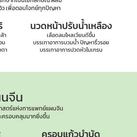
รักษาที่เป็นเอกลักษณ์ ผสม
ว เพื่อตอบโจทย์ทุกปัญหา
ิ
นวดหน้าปรับน้ำเหลือง
ล้า
เลือดลมไหลเวียนดีขึ้น
้อน
บรรเทาอาการบวมน้ำ ปัญหาริ้วรอย
วงตา
บรรเทาอาการปวดหัวไมเกรน
นจีน
าสตร์แห่ง
การแพทย์แผนจีน
ครอบคลุมมากยิ่งขึ้น
ส
ครอบแก้วบำบัด