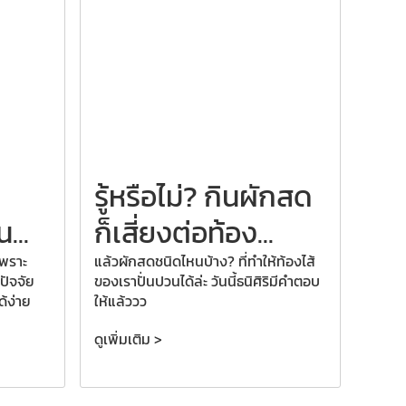
รู้หรือไม่? กินผักสด
...
ก็เสี่ยงต่อท้อง...
เพราะ
แล้วผักสดชนิดไหนบ้าง? ที่ทำให้ท้องไส้
ปัจจัย
ของเราปั่นปวนได้ล่ะ วันนี้ธนิศิริมีคำตอบ
ด้ง่าย
ให้แล้ววว
ดูเพิ่มเติม >