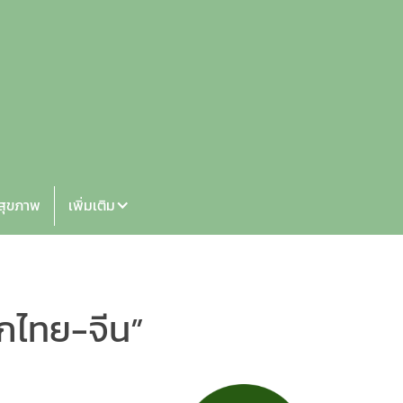
้สุขภาพ
เพิ่มเติม
ิกไทย-จีน”