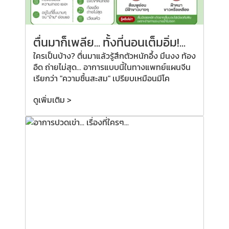
ตื่นมาก็เพลีย...
ทั้งที่
นอนเต็มอิ่ม!...
ใครเป็นบ้าง? ตื่นมาแล้วรู้สึกตัวหนักอึ้ง มึนงง ท้อง
อืด ถ่ายไม่สุด... อาการแบบนี้ในทางแพทย์แผนจีน
เรียกว่า "ความชื้นสะสม" เปรียบเหมือนมีโค
ดูเพิ่มเติม >