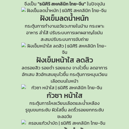
จึงเป็น
"ธนิศิริ สหคลินิก ไทย-จีน"
ในปัจจุบัน
ฝังเข็มลดน้ำหนัก
กระตุ้นการทำงานอวัยวะภายในม้าม กระเพาะ
อาหาร ลำไส้ ปรับระบบการเผาผลาญไขมัน
สะสมปรับระบบการขับถ่าย
ฝังเข็มหน้าใส
ลดสิว
ลดรอยสิว รอยดำ รอยแดง จางไวขึ้น ลดอาการ
อักเสบ สิวอักเสบยุบไวขึ้น กระตุ้นการหมุนเวียน
เลือดบนใบหน้า
กัวซา หน้าใส
กระตุ้นการไหลเวียนเลือดและน้ำเหลือง
รูขุมขนกระชับ
ผิวใสขึ้น ลดริ้วรอยยกกระชับ
ชะลอวัย