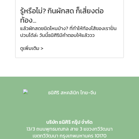
รู้หรือไม่? กินผักสด ก็เสี่ยงต่อ
ท้อง...
แล้วผักสดชนิดไหนบ้าง? ที่ทำให้ท้องไส้ของเราปั่น
ปวนได้ล่ะ วันนี้ธนิศิริมีคำตอบให้แล้ววว
ดูเพิ่มเติม >
บริษัท ธนิศิริ กรุ๊ป จำกัด
13/3 ถนนพุทธมณฑล สาย 3
แขวงทวีวัฒนา
เขตทวีวัฒนา
กรุงเทพมหานคร 10170