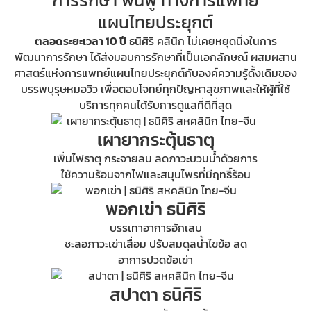
การรักษา ฟื้นฟู ทางการแพทย์
แผนไทยประยุกต์
ตลอดระยะเวลา 10 ปี
ธนิศิริ คลินิก ไม่เคยหยุดนิ่งในการ
พัฒนาการรักษา ได้ส่งมอบการรักษาที่เป็นเอกลักษณ์ ผสมผสาน
ศาสตร์แห่งการแพทย์แผนไทยประยุกต์กับองค์ความรู้ดั้งเดิมของ
บรรพบุรุษหมอวิว เพื่อตอบโจทย์ทุกปัญหาสุขภาพและให้ผู้ที่ใช้
บริการทุกคนได้รับการดูแลที่ดีที่สุด
เผายากระตุ้นธาตุ
เพิ่มไฟธาตุ กระจายลม ลดภาวะบวมน้ำด้วยการ
ใช้ความร้อนจากไฟและสมุนไพรที่มีฤทธิ์ร้อน
พอกเข่า ธนิศิริ
บรรเทาอาการอักเสบ
ชะลอภาวะเข่าเสื่อม ปรับสมดุลน้ำไขข้อ ลด
อาการปวดข้อเข่า
สปาตา ธนิศิริ