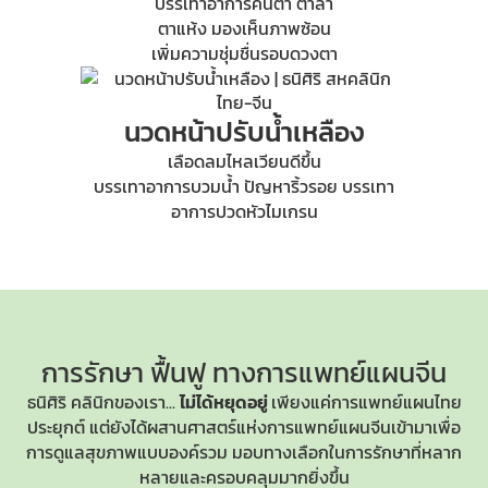
บรรเทาอาการคันตา ตาล้า
ตาแห้ง มองเห็นภาพซ้อน
เพิ่มความชุ่มชื่นรอบดวงตา
นวดหน้าปรับน้ำเหลือง
เลือดลมไหลเวียนดีขึ้น
บรรเทาอาการบวมน้ำ ปัญหาริ้วรอย บรรเทา
อาการปวดหัวไมเกรน
การรักษา ฟื้นฟู
ทางการแพทย์แผนจีน
ธนิศิริ คลินิกของเรา...
ไม่ได้หยุดอยู่
เพียงแค่การแพทย์แผนไทย
ประยุกต์ แต่ยังได้ผสานศาสตร์แห่ง
การแพทย์แผนจีน
เข้ามาเพื่อ
การดูแลสุขภาพแบบองค์รวม มอบทางเลือกในการรักษาที่หลาก
หลายและครอบคลุมมากยิ่งขึ้น